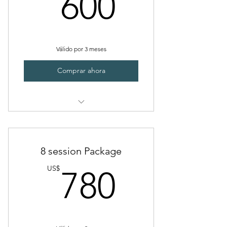
600US
600
Válido por 3 meses
Comprar ahora
Half leg
8 session Package
780US
US$
780