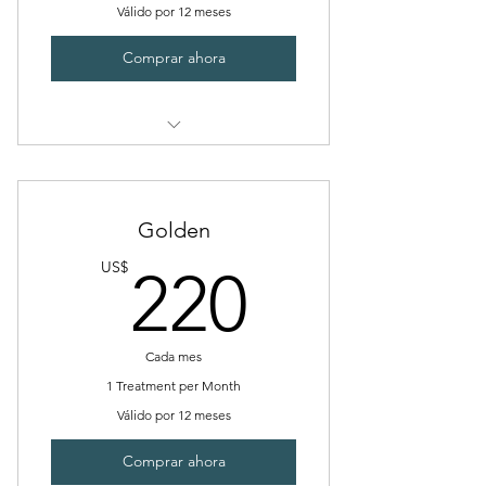
Válido por 12 meses
Comprar ahora
Massage : Signature | Maternity
Salt Stone | Deep Tissue | Sports
Golden
Body Treatments
220US
US$
220
Nourishing Antioxidant Wrap -
Purifying Detox Wrap
Cada mes
Skin Care:
1 Treatment per Month
Facials: Age Defense | Soothing
Válido por 12 meses
Recovery
Comprar ahora
Purifying Acne | Seasonal