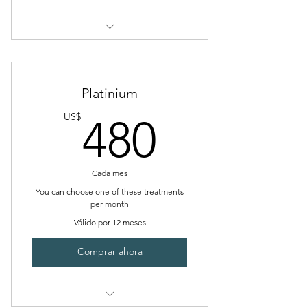
* Peels: Acne | Lightening |
Wrinkle
Aromatherapy Massage
* Hydraderm
Volcanic Rocks
Platinium
Beauty : Hybrid Lash Refill
Hot Towels
480US
US$
480
Procel with stem cells / Face
Neck
Cada mes
Body Scrub
You can choose one of these treatments
per month
Paraffin Wrap
Válido por 12 meses
Botox Und (10 Additional)
Comprar ahora