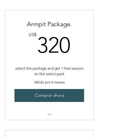
Hidro facial peeling
Dermaplaning Facial
Armpit Package.
Reducing Massage / Fat Burner
320US
US$
320
Radio Frequency
Cavitation
Plasma
select the package and get 1 free session
on the select pack
( Fosyderm ) cross- linked
Válido por 6 meses
hyaluronic acid Dermal filler
Comprar ahora
Juvederm ultra / injectable
botox 8 Und (additional)
Armpit