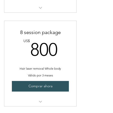
Back
8 session package
800US
US$
800
Hair laser removal Whole body
Válido por 3 meses
Comprar ahora
Whole body