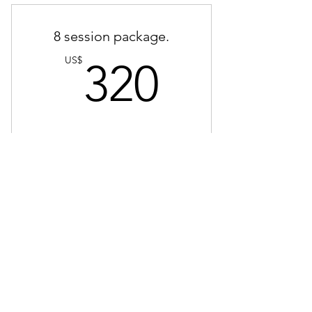
8 session package.
320US
US$
320
Válido por 3 meses
Comprar ahora
Chin and Mustache Area
Lipolaser Level 1
US$